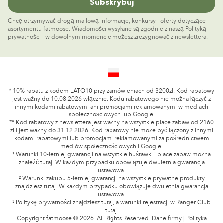
Subskrybuj
Oświadczenie gwarancyjne
Chcę otrzymywać drogą mailową informacje, konkursy i oferty dotyczące
Odstąpienie od umowy
asortymentu fatmoose. Wiadomości wysyłane są zgodnie z naszą Polityką
Anulowanie umowy
prywatności i w dowolnym momencie możesz zrezygnować z newslettera.
* 10% rabatu z kodem LATO10 przy zamówieniach od 3200zl. Kod rabatowy
jest ważny do 10.08.2026 włącznie. Kodu rabatowego nie można łączyć z
innymi kodami rabatowymi ani promocjami reklamowanymi w mediach
społecznościowych lub Google.
** Kod rabatowy z newslettera jest ważny na wszystkie place zabaw od 2160
zł i jest ważny do 31.12.2026. Kod rabatowy nie może być łączony z innymi
kodami rabatowymi lub promocjami reklamowanymi za pośrednictwem
mediów społecznościowych i Google.
¹ Warunki 10-letniej gwarancji na wszystkie huśtawki i place zabaw można
znaleźć
tutaj
. W każdym przypadku obowiązuje dwuletnia gwarancja
ustawowa.
² Warunki zakupu 5-letniej gwarancji na wszystkie prywatne produkty
znajdziesz
tutaj
. W każdym przypadku obowiązuje dwuletnia gwarancja
ustawowa.
³ Politykę prywatności znajdziesz
tutaj
, a warunki rejestracji w Ranger Club
tutaj
.
Copyright fatmoose © 2026. All Rights Reserved.
Dane firmy
|
Polityka