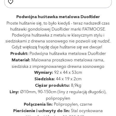
Podwójna huśtawka metalowa DuoRider
Proste huśtanie się, to było kiedyś - teraz nadszedł czas
huśtawki gondolowej DuoRider marki FATMOOSE.
Podwójna huśtawka z metalu w klasycznym stylu i
siedziskami z drewna sosnowego nie pozwoli się nudzić.
Gdyż większą frajdę daje huśtanie się we dwoje!
Podwójna huśtawka metalowa DuoRider
Produkt:
Malowana proszkowo metalowa rama,
Materiał:
siedziska z impregnowanego drewna sosnowego
92 x 44 x 53cm
Wymiary:
44 x 19 x 2cm
Siedziska:
8,9kg
Ciężar produktu:
Ø10mm, 90-150cm (liny z regulacją długości),
Liny:
polipropylen
Polipropylen, czarne
Połączenia lin:
Stal ocynkowana
Pierścienie i uchwyty do lin: