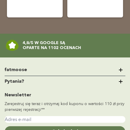
4,8/5 W GOOGLE SĄ
OPARTE NA 1102 OCENACH
fatmoose
O nas
Pytania?
Dlaczego fatmoose?
FAQ
Newsletter
Inspiration
+48 (0)22 292 223 9
Zarejestruj się teraz i otrzymaj kod kuponu o wartości 110 zł przy
Obsługa klienta
Skontaktuj się z nami
pierwszej rejestracji**
Sposoby płatności
Adres e-mail
Wysyłka
Zwrot & Zamiana